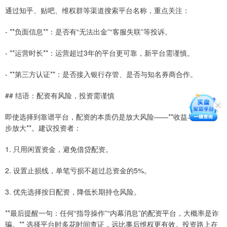
通过知乎、贴吧、维权群等渠道搜索平台名称，重点关注：
- **负面信息**：是否有“无法出金”“客服失联”等投诉。
- **运营时长**：运营超过3年的平台更可靠，新平台需谨慎。
- **第三方认证**：是否接入银行存管、是否与知名券商合作。
## 结语：配资有风险，投资需谨慎
即使选择到靠谱平台，配资的本质仍是放大风险——**收益与亏损同
步放大**。建议投资者：
1. 只用闲置资金，避免借贷配资。
2. 设置止损线，单笔亏损不超过总资金的5%。
3. 优先选择按日配资，降低长期持仓风险。
**最后提醒一句：任何“指导操作”“内幕消息”的配资平台，大概率是诈
骗。** 选择平台时多花时间查证，远比事后维权更有效。投资路上在