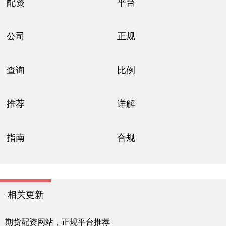
配资
平台
公司
正规
查询
比例
推荐
详解
指南
合规
相关更新
期货配资网站，正规平台推荐