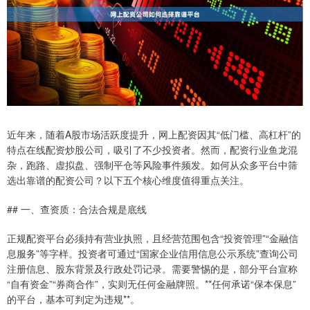
近年来，随着A股市场活跃度提升，网上配资因其“低门槛、高杠杆”的
特点在线配资炒股公司，吸引了不少投资者。然而，配资行业鱼龙混
杂，跑路、虚拟盘、强制平仓等风险事件频发。如何从众多平台中筛
选出靠谱的配资公司？以下五个核心维度值得重点关注。
## 一、查资质：合法合规是底线
正规配资平台必须持有营业执照，且经营范围包含“投资管理”“金融信
息服务”等字样。投资者可通过“国家企业信用信息公示系统”查询公司
注册信息、股东背景及行政处罚记录。需要警惕的是，部分平台宣称
“自有资金”“券商合作”，实则无任何金融牌照。**任何承诺“保本保息”
的平台，基本可判定为违规**。