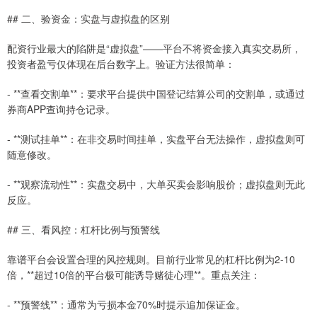
## 二、验资金：实盘与虚拟盘的区别
配资行业最大的陷阱是“虚拟盘”——平台不将资金接入真实交易所，
投资者盈亏仅体现在后台数字上。验证方法很简单：
- **查看交割单**：要求平台提供中国登记结算公司的交割单，或通过
券商APP查询持仓记录。
- **测试挂单**：在非交易时间挂单，实盘平台无法操作，虚拟盘则可
随意修改。
- **观察流动性**：实盘交易中，大单买卖会影响股价；虚拟盘则无此
反应。
## 三、看风控：杠杆比例与预警线
靠谱平台会设置合理的风控规则。目前行业常见的杠杆比例为2-10
倍，**超过10倍的平台极可能诱导赌徒心理**。重点关注：
- **预警线**：通常为亏损本金70%时提示追加保证金。