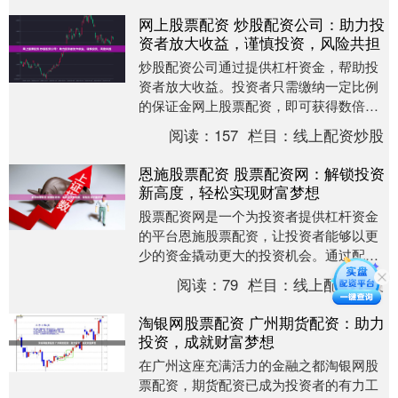
网上股票配资 炒股配资公司：助力投
资者放大收益，谨慎投资，风险共担
炒股配资公司通过提供杠杆资金，帮助投
资者放大收益。投资者只需缴纳一定比例
的保证金网上股票配资，即可获得数倍于
保证金的资金进行股票交易。 攀枝花期货
阅读：
157
栏目：
线上配资炒股
配资平台提供多....
恩施股票配资 股票配资网：解锁投资
新高度，轻松实现财富梦想
股票配资网是一个为投资者提供杠杆资金
的平台恩施股票配资，让投资者能够以更
少的资金撬动更大的投资机会。通过配
资，投资者可以放大收益，从而加快财富
阅读：
79
栏目：
线上配资炒股
积累的速度。 * ....
淘银网股票配资 广州期货配资：助力
投资，成就财富梦想
在广州这座充满活力的金融之都淘银网股
票配资，期货配资已成为投资者的有力工