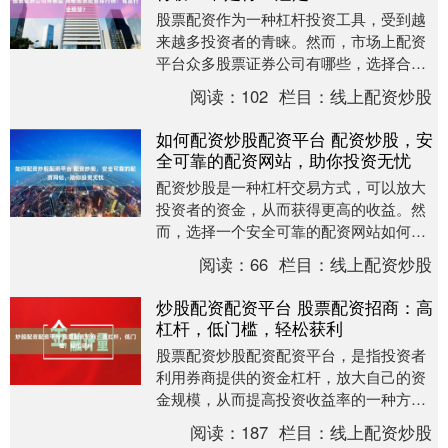
股票配资作为一种杠杆投资工具，受到越
来越多投资者的青睐。然而，市场上配资
平台众多股票证券公司有哪些，选择合适
的平台至关重要。 盈米配资是国内领先的
阅读：
102
栏目：
线上配资炒股
股票配资平台，....
如何配资炒股配资平台 配资炒股，安
全可靠的配资网站，助你投资无忧
配资炒股是一种杠杆交易方式，可以放大
投资者的资金，从而获得更高的收益。然
而，选择一个安全可靠的配资网站如何配
资炒股配资平台至关重要，以避免资金损
阅读：
66
栏目：
线上配资炒股
失和投资风险。 ....
炒股配资配资平台 股票配资招商：高
杠杆，低门槛，轻松获利
股票配资炒股配资配资平台，是指投资者
利用券商提供的资金杠杆，放大自己的资
金规模，从而提高投资收益率的一种方
式。近年来，股票配资市场火爆异常，不
阅读：
187
栏目：
线上配资炒股
少投资者通过配资获....