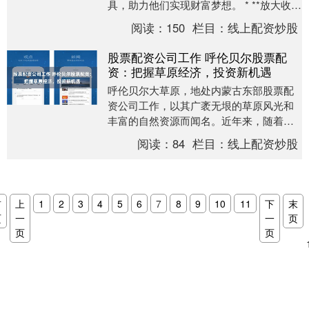
具，助力他们实现财富梦想。 * **放大收
益：**配资杠杆可以放大交易收益，让投资
阅读：
150
栏目：
线上配资炒股
者获得....
股票配资公司工作 呼伦贝尔股票配
资：把握草原经济，投资新机遇
呼伦贝尔大草原，地处内蒙古东部股票配
资公司工作，以其广袤无垠的草原风光和
丰富的自然资源而闻名。近年来，随着草
原经济的快速发展，呼伦贝尔的股票市场
阅读：
84
栏目：
线上配资炒股
也迎来了新的投资....
首
上
1
2
3
4
5
6
7
8
9
10
11
下
末
页
一
一
页
页
页