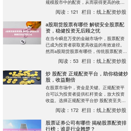
规模股市中的配资，从而获得更高的收
益。专业炒股配资平台可以为投资者提供
阅读：
121
栏目：
线上配资炒股
安全可靠的配资服务....
a股期货股票有哪些 解锁安全股票配
资，稳健投资无后顾之忧
在当今瞬息万变的金融市场中，股票配资
已成为投资者获取更高收益的有效途径。
然而a股期货股票有哪些，传统股票配资往
往存在风险高、门槛高等弊端。 * **正规合
阅读：
53
栏目：
线上配资炒股
规：*....
炒 股配资 正规配资平台，助你稳健炒
股，收益翻倍
在股票市场中，资金是关键。正规配资平
台可以为投资者提供杠杆资金，放大投资
收益。选择正规配资平台炒 股配资至关重
要，它能保障资金安全，并提供专业指
阅读：
172
栏目：
线上配资炒股
导。 根据我国《....
股票证券公司有哪些 揭秘股票配资排
行榜：谁是行业翘楚？