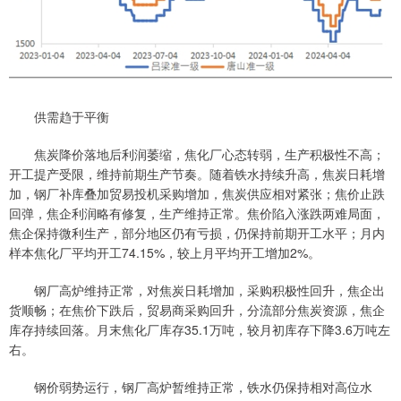
供需趋于平衡
焦炭降价落地后利润萎缩，焦化厂心态转弱，生产积极性不高；
开工提产受限，维持前期生产节奏。随着铁水持续升高，焦炭日耗增
加，钢厂补库叠加贸易投机采购增加，焦炭供应相对紧张；焦价止跌
回弹，焦企利润略有修复，生产维持正常。焦价陷入涨跌两难局面，
焦企保持微利生产，部分地区仍有亏损，仍保持前期开工水平；月内
样本焦化厂平均开工74.15%，较上月平均开工增加2%。
钢厂高炉维持正常，对焦炭日耗增加，采购积极性回升，焦企出
货顺畅；在焦价下跌后，贸易商采购回升，分流部分焦炭资源，焦企
库存持续回落。月末焦化厂库存35.1万吨，较月初库存下降3.6万吨左
右。
钢价弱势运行，钢厂高炉暂维持正常，铁水仍保持相对高位水