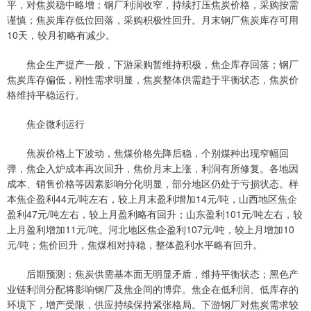
平，对焦炭稳中略增；钢厂利润收窄，持续打压焦炭价格，采购按需
谨慎；焦炭库存低位回落，采购积极性回升。月末钢厂焦炭库存可用
10天，较月初略有减少。
焦企生产提产一般，下游采购暂维持积极，焦企库存回落；钢厂
焦炭库存偏低，刚性需求明显，焦炭整体供需趋于平衡状态，焦炭价
格维持平稳运行。
焦企微利运行
焦炭价格上下波动，焦煤价格先降后稳，个别煤种出现窄幅回
弹，焦企入炉成本再次回升，焦价月末上涨，利润有所修复。各地因
成本、销售价格等因素影响分化明显，部分地区仍处于亏损状态。样
本焦企盈利44元/吨左右，较上月末盈利增加14元/吨，山西地区焦企
盈利47元/吨左右，较上月盈利略有回升；山东盈利101元/吨左右，较
上月盈利增加11元/吨。河北地区焦企盈利107元/吨，较上月增加10
元/吨；焦价回升，焦煤相对持稳，整体盈利水平略有回升。
后期预测：焦炭供需基本面无明显矛盾，维持平衡状态；黑色产
业链利润分配将影响钢厂及焦企间的博弈。焦企在低利润、低库存的
环境下，增产受限，供应持续保持紧张格局。下游钢厂对焦炭需求较