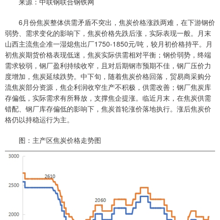
来源：中联钢联合钢铁网
6月份焦炭整体供需矛盾不突出，焦炭价格涨跌两难，在下游钢价
弱势、需求变化的影响下，焦炭价格先跌后涨，实际表现一般。月末
山西主流焦企准一湿熄焦出厂1750-1850元/吨，较月初价格持平。月
初焦炭期货价格表现低迷，焦炭实际供需相对平衡；钢价弱势，终端
需求较弱，钢厂盈利持续收窄，且对后期钢市预期不佳，钢厂压价力
度增加，焦炭延续跌势。中下旬，随着焦炭价格回落，贸易商采购分
流焦炭部分资源，焦企利润收窄生产不积极，供需改善；钢厂焦炭库
存偏低，实际需求有所释放，支撑焦企提涨。临近月末，在焦炭供需
错配、钢厂库存偏低的影响下，焦炭首轮涨价落地执行。涨后焦炭价
格仍以持稳运行为主。
图：主产区焦炭价格走势图